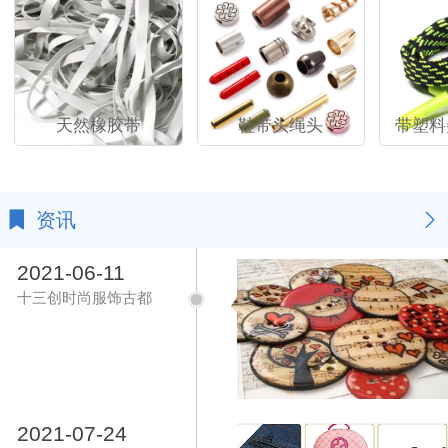
天然橡胶带
鞋带头绳头
带塑料
资讯
2021-06-11
十三创时尚服饰古都
2021-07-24