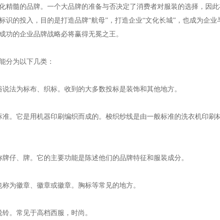
化精髓的品牌。一个大品牌的准备与否决定了消费者对服装的选择，因此
标识的投入，目的是打造品牌“航母”，打造企业“文化长城”，也成为企
成功的企业品牌战略必将赢得无冕之王。
能分为以下几类：
俗说法为标布、织标。收到的大多数投标是装饰和其他地方。
标准。它是用机器印刷编织而成的。梭织纱线是由一般标准的洗衣机印刷
称牌仔、牌。它的主要功能是陈述他们的品牌特征和服装成分。
也称为徽章、徽章或徽章。胸标等常见的地方。
说铃。常见于高档西服，时尚。