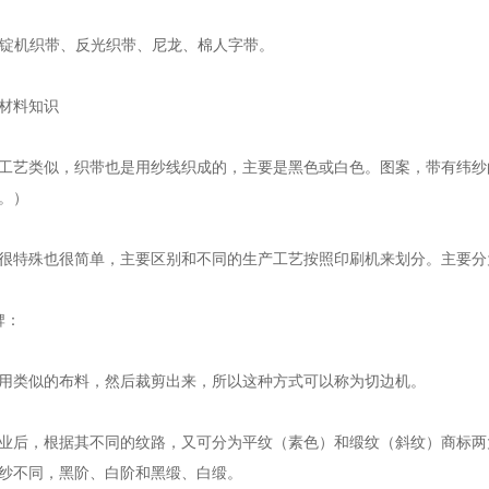
纺锭机织带、反光织带、尼龙、棉人字带。
材料知识
工艺类似，织带也是用纱线织成的，主要是黑色或白色。图案，带有纬纱
。）
很特殊也很简单，主要区别和不同的生产工艺按照印刷机来划分。主要分
牌：
用类似的布料，然后裁剪出来，所以这种方式可以称为切边机。
业后，根据其不同的纹路，又可分为平纹（素色）和缎纹（斜纹）商标两
纱不同，黑阶、白阶和黑缎、白缎。